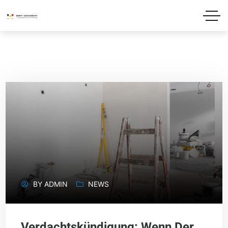
BY
ADMIN
NEWS
Verdachtskündigung: Wenn Der