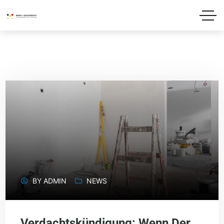
BY
ADMIN
NEWS
Verdachtskündigung: Wenn Der