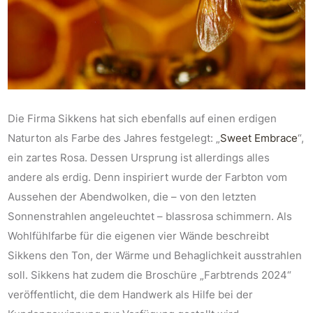
Die Firma Sikkens hat sich ebenfalls auf einen erdigen
Naturton als Farbe des Jahres festgelegt: „
Sweet Embrace
“,
ein zartes Rosa. Dessen Ursprung ist allerdings alles
andere als erdig. Denn inspiriert wurde der Farbton vom
Aussehen der Abendwolken, die – von den letzten
Sonnenstrahlen angeleuchtet – blassrosa schimmern. Als
Wohlfühlfarbe für die eigenen vier Wände beschreibt
Sikkens den Ton, der Wärme und Behaglichkeit ausstrahlen
soll. Sikkens hat zudem die Broschüre „Farbtrends 2024“
veröffentlicht, die dem Handwerk als Hilfe bei der